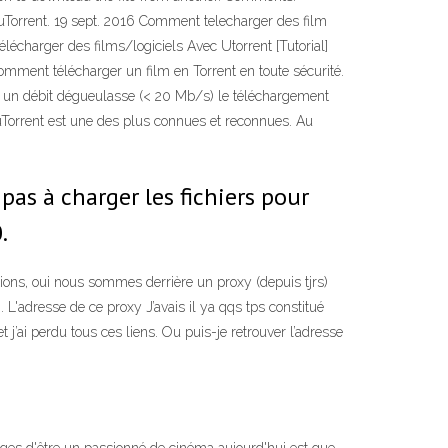
nt uTorrent. 19 sept. 2016 Comment telecharger des film
charger des films/logiciels Avec Utorrent [Tutorial]
comment télécharger un film en Torrent en toute sécurité.
 as un débit dégueulasse (< 20 Mb/s) le téléchargement
 uTorrent est une des plus connues et reconnues. Au
 pas à charger les fichiers pour
.
ions, oui nous sommes derrière un proxy (depuis tjrs)
 L'adresse de ce proxy J’avais il ya qqs tps constitué
et j’ai perdu tous ces liens. Ou puis-je retrouver l’adresse