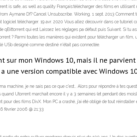
rent is safe, as well as quality Français:télécharger des films en utilisa
from Aymane Df? Cancel Unsubscribe. Working. 1 sept. 2013 Comment télé
 logiciel télécharger. 19 avr. 2020 Vous allez découvrir dans ce tutoriel 
e qBittorrent qui est Laissez les réglages pa défaut puis Suivant. Si tu
rrent ? Parmi toutes les manières qui existent pour télécharger un film,
a clé USb designé comme destiné n'était pas connectée.
rrent sur mon Windows 10, mais il ne parvient
l y a une version compatible avec Windows 10
ma machine, je ne sais pas ce que c'est… Alors pour répondre à tes quest
as quand Utorrent marchait encore il y a 3 semaines (et pendant des mois).
ent pour des films DivX. Mon PC a crashé, j’ai été obligé de tout réinstaller 
16 février 2006 @ 21:33