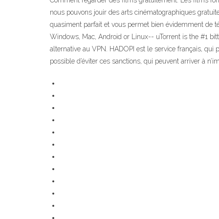
Comment regarder des films gratuitement. Les films fon
nous pouvons jouir des arts cinématographiques gratuite
quasiment parfait et vous permet bien évidemment de télé
Windows, Mac, Android or Linux-- uTorrent is the #1 bit
alternative au VPN. HADOPI est le service français, qui p
possible d’éviter ces sanctions, qui peuvent arriver à n’im