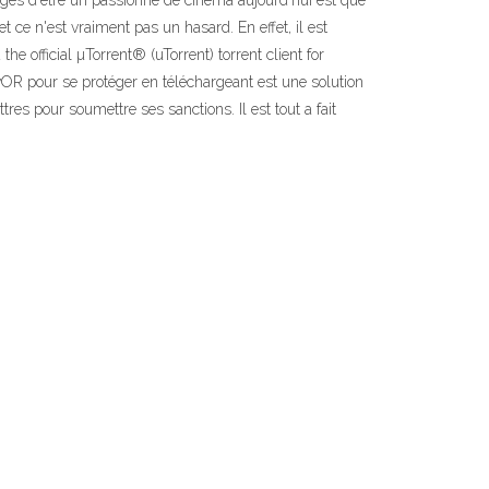
ges d'être un passionné de cinéma aujourd'hui est que
ce n'est vraiment pas un hasard. En effet, il est
 official µTorrent® (uTorrent) torrent client for
vOR pour se protéger en téléchargeant est une solution
res pour soumettre ses sanctions. Il est tout a fait