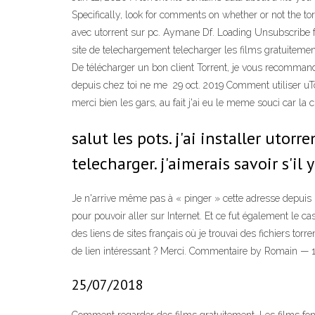
Specifically, look for comments on whether or not the tor
avec utorrent sur pc. Aymane Df. Loading Unsubscribe 
site de telechargement telecharger les films gratuitement
De télécharger un bon client Torrent, je vous recommand
depuis chez toi ne me 29 oct. 2019 Comment utiliser uTo
merci bien les gars, au fait j'ai eu le meme souci car l
salut les pots. j'ai installer uto
telecharger. j'aimerais savoir s'i
Je n'arrive même pas à « pinger » cette adresse depuis 
pour pouvoir aller sur Internet. Et ce fut également le c
des liens de sites français où je trouvai des fichiers torr
de lien intéressant ? Merci. Commentaire by Romain — 
25/07/2018