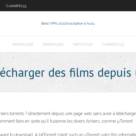
Cubie86233
Best VPN 2021
Inscription à hulu
Skibbe1358
Skibbe1358
Gehris7752
Cubie86233
écharger des films depuis 
iers torrents ? directement depuis une page web sans avoir à télécharger d
omment faire en sorte qu'il fusionne les divers fichiers, comme µTorrent.
u want to download. A bitTorrent client such as uTorrent uses this informa