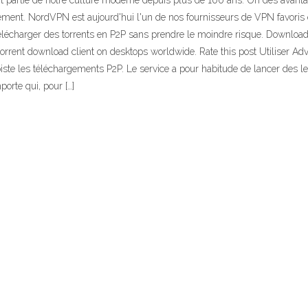
t partie de notre culture moderne depuis plus de 100 ans. Un des avanta
ment. NordVPN est aujourd'hui l'un de nos fournisseurs de VPN favoris et 
charger des torrents en P2P sans prendre le moindre risque. Download the
torrent download client on desktops worldwide. Rate this post Utiliser Ad
iste les téléchargements P2P. Le service a pour habitude de lancer des lett
porte qui, pour […]