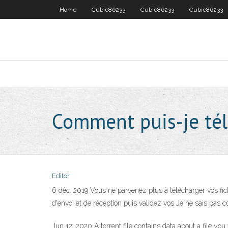
Home
Cubie86233
Cubie86233
Cubie86233
Comment puis-je tél
Editor
6 déc. 2019 Vous ne parvenez plus à télécharger vos fich
d'envoi et de réception puis validez vos Je ne sais pas c
Jun 12, 2020 A torrent file contains data about a file yo